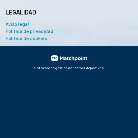
LEGALIDAD
Aviso legal
Política de privacidad
Política de cookies
Software de gestión de centros deportivos
Las cookies de este sitio web se usan para personalizar el
contenido y los anuncios, ofrecer funciones de redes
sociales y analizar el tráfico. Además, compartimos
información sobre el uso que haga del sitio web con nuestros
partners de redes sociales, publicidad y análisis web, quienes
pueden combinarla con otra información que les haya
proporcionado o que hayan recopilado a partir del uso que
haya hecho de sus servicios.